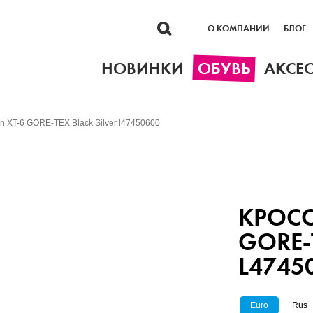
О КОМПАНИИ
БЛОГ
НОВИНКИ
ОБУВЬ
АКСЕ
n XT-6 GORE-TEX Black Silver l47450600
КРОСС
GORE-
L4745
Euro
Rus