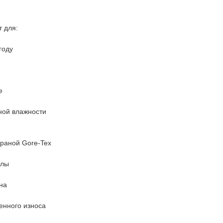
 для:
году
е
ной влажности
браной Gore-Tex
алы
на
енного износа