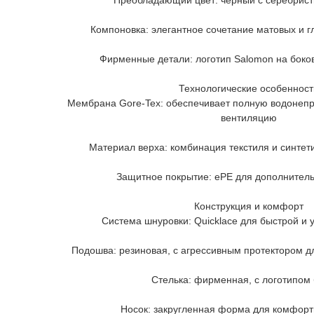
Преобладающий цвет: черный с серебрис
Компоновка: элегантное сочетание матовых и 
Фирменные детали: логотип Salomon на боков
Технологические особенност
Мембрана Gore-Tex: обеспечивает полную водонеп
вентиляцию
Материал верха: комбинация текстиля и синтет
Защитное покрытие: ePE для дополнитель
Конструкция и комфорт
Система шнуровки: Quicklace для быстрой и
Подошва: резиновая, с агрессивным протектором д
Стелька: фирменная, с логотипом
Носок: закругленная форма для комфор