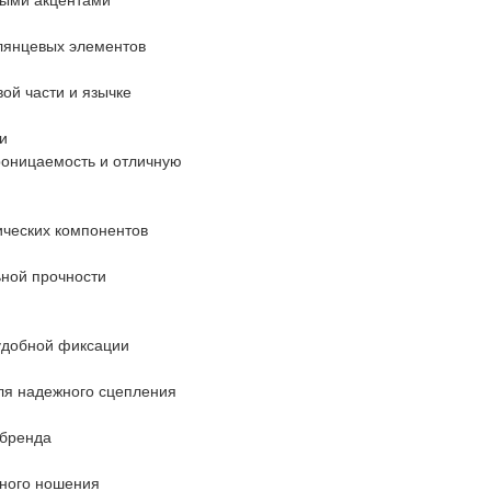
тыми акцентами
глянцевых элементов
ой части и язычке
и
роницаемость и отличную
ических компонентов
ной прочности
 удобной фиксации
ля надежного сцепления
 бренда
тного ношения