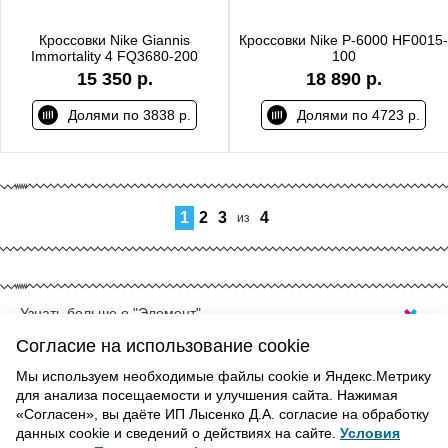
Кроссовки Nike Giannis
Кроссовки Nike P-6000 HF0015-
Immortality 4 FQ3680-200
100
15 350 р.
18 890 р.
Долями по 3838 р.
Долями по 4723 р.
1
2
3
4
из
Узнать больше о "Элемент"
 ЛЕТНИЕ КРОССОВКИ В УФЕ
Согласие на использование cookie
оссовки
— лучшее решения для тёплых сезонов,
Мы используем необходимые файлы cookie и Яндекс.Метрику
 занятий спортом как на открытом воздухе, так и в
для анализа посещаемости и улучшения сайта. Нажимая
я идёт вперёд, технологии не стоят на месте и
ВВЕРХ
«Согласен», вы даёте ИП Лысенко Д.А. согласие на обработку
 им создатели кроссовок имеют возможность
данных cookie и сведений о действиях на сайте.
Условия
ть практически невесомые, качественные и