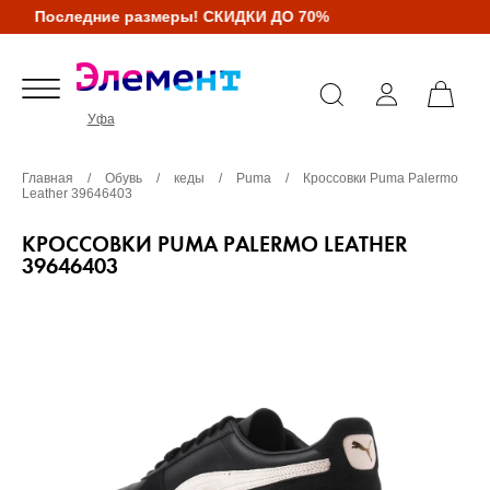
Последние размеры! СКИДКИ ДО 70%
Уфа
Главная
/
Обувь
/
кеды
/
Puma
/
Кроссовки Puma Palermo
Leather 39646403
КРОССОВКИ PUMA PALERMO LEATHER
39646403