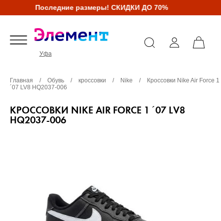
Последние размеры! СКИДКИ ДО 70%
Уфа
Главная
/
Обувь
/
кроссовки
/
Nike
/
Кроссовки Nike Air Force 1
´07 LV8 HQ2037-006
КРОССОВКИ NIKE AIR FORCE 1 ´07 LV8
HQ2037-006