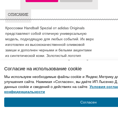
ОПИСАНИЕ
Кроссовки Handball Spezial от adidas Originals
представляют собой отличную универсальную
модель, подходящую для любых событий. Их верх
изготовлен из высококачественной оливковой
замши и дополнен черными и белыми акцентами
из синтетической кожи. Золотистый логотип
гармонично сочетается с коричневой подошвой,
которая отсылает к корням модели и напоминает
Согласие на использование cookie
о 1970-х годах.
Мы используем необходимые файлы cookie и Яндекс.Метрику д
улучшения сайта. Нажимая «Согласен», вы даёте ИП Лысенко Д.
данных cookie и сведений о действиях на сайте.
Условия согла
Handball Spezial была разработана для
конфиденциальности
гандбольных игроков и впервые представлена в
ВАМ ТАКЖЕ МОЖЕТ ПОНРАВИТЬСЯ
1979 году. Однако вскоре она вышла за рамки
Согласен
спортивного использования, став символом
уличной моды в Великобритании и важной частью
стиля различных субкультур. В настоящее время
ВВЕРХ