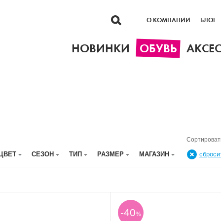
О КОМПАНИИ
БЛОГ
НОВИНКИ
ОБУВЬ
АКСЕ
Сортироват
ЦВЕТ
СЕЗОН
ТИП
РАЗМЕР
МАГАЗИН
сброси
-40
%