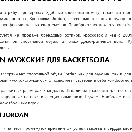
атрибут тренировок. Удобные кроссовки помогут провести тре
нимающегося. Кроссовки Jordan, созданные в честь популярно
ля профессиональных спортсменов. Приобрести их можно у нас в У
руется на продаже брендовых ботинок, кроссовок и кед с 200
азличной спортивной обуви, а также демократичная цена. Ку
десь.
N МУЖСКИЕ ДЛЯ БАСКЕТБОЛА
ссортимент спортивной обуви Jordan как для мужчин, так и для
омичную конструкцию, что позволяет чувствовать себя комфортно 
различных размерах и моделях. В наличии кроссовки для всех в
ационные вставки и специальные нити Flywire. Наиболее изве
аскетбольных играх.
И JORDAN
, и за этот промежуток времени он успел завоевать сердца мил