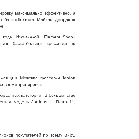
нировку максимально эффективно, а
го баскетболиста Майкла Джордана
фе.
9 года. Изюминкой «Element Shop»
пить баскетбольные кроссовки по
 женщин. Мужские кроссовки Jordan
во время тренировок.
озрастных категорий. В большинстве
стная модель Jordans — Retro 11,
лионов покупателей по всему миру.