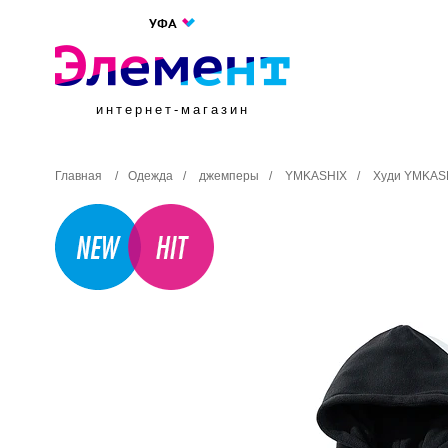
УФА
интернет-магазин
Главная
/
Одежда
/
джемперы
/
YMKASHIX
/
Худи YMKASH