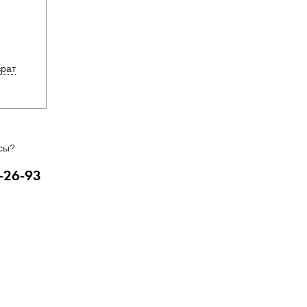
врат
сы?
-26-93