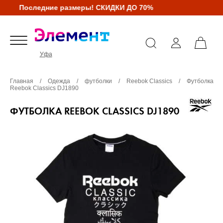
Последние размеры! СКИДКИ ДО 70%
Уфа
Главная
/
Одежда
/
футболки
/
Reebok Classics
/
Футболка
Reebok Classics DJ1890
ФУТБОЛКА REEBOK CLASSICS DJ1890