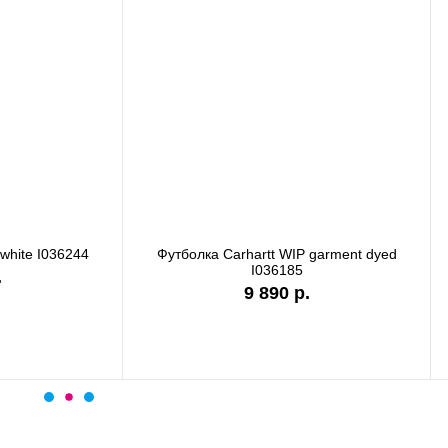
а Carhartt WIP garment dyed
Футболка Carhartt WIP stone
I036185
I036220
9 890 р.
7 990 р.