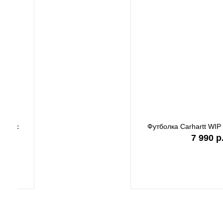
Футболка Carhartt WIP white I036244
Футболк
7 990 р.