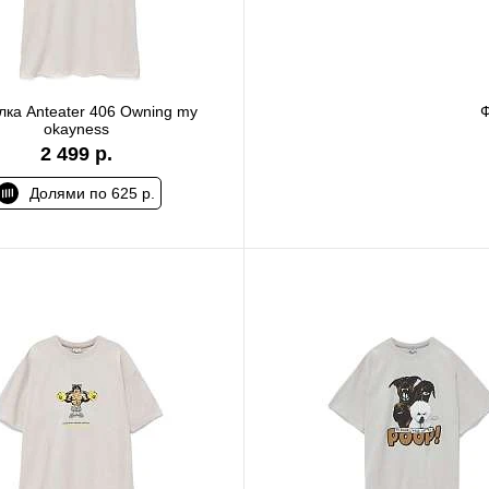
лка Anteater 406 Owning my
Ф
okayness
2 499 р.
Долями по 625 р.