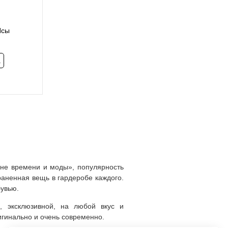
Псы
.
вне времени и моды», популярность
раненная вещь в гардеробе каждого.
бувью.
, эксклюзивной, на любой вкус и
игинально и очень современно.