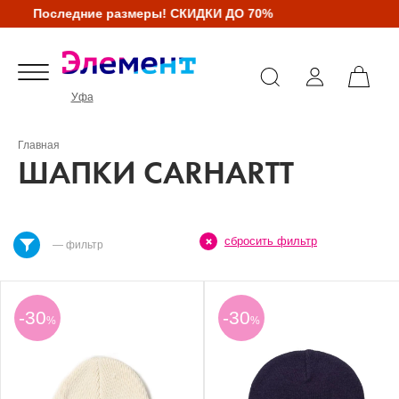
Последние размеры! СКИДКИ ДО 70%
Уфа
Главная
ШАПКИ CARHARTT
сбросить фильтр
— фильтр
-30
-30
%
%