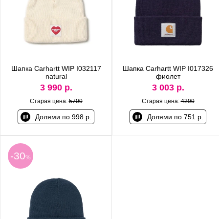
Шапка Carhartt WIP I032117
Шапка Carhartt WIP I017326
natural
фиолет
3 990 р.
3 003 р.
Старая цена:
5700
Старая цена:
4290
Долями по 998 р.
Долями по 751 р.
-30
%