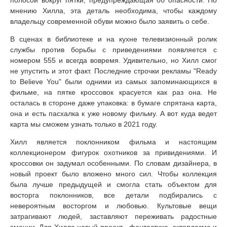
мнению Хилла, эта деталь необходима, чтобы каждому
владельцу современной обуви можно было заявить о себе.
В сценах в библиотеке и на кухне телевизионный ролик
службы против борьбы с приведениями появляется с
номером 555 и всегда вовремя. Удивительно, но Хилл смог
не упустить и этот факт. Последние строчки рекламы "Ready
to Believe You" были одними из самых запоминающихся в
фильме, на пятке кроссовок красуется как раз она. Не
осталась в стороне даже упаковка: в бумаге спрятана карта,
она и есть пасхалка к уже новому фильму. А вот куда ведет
карта мы сможем узнать только в 2021 году.
Хилл является поклонником фильма и настоящим
коллекционером фигурок охотников за привидениями. И
кроссовки он задумал особенными. По словам дизайнера, в
новый проект было вложено много сил. Чтобы коллекция
была лучше предыдущей и смогла стать объектом для
восторга поклонников, все детали подбирались с
невероятным восторгом и любовью. Культовые вещи
затрагивают людей, заставляют переживать радостные
эмоции. Для Хилла новый проект - фантастика, эктоплазма и