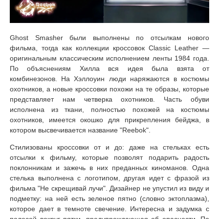
Ghost Smasher были выполнены по отсылкам нового
фильма, тогда как коллекции кроссовок Classic Leather —
оригинальным классическим исполнением ленты 1984 года.
По объяснениям Хилла вся идея была взята от
комбинезонов. На Хэллоуин люди наряжаются в костюмы
охотников, а новые кроссовки похожи на те образы, которые
представляет нам четверка охотников. Часть обуви
исполнена из ткани, полностью похожей на костюмы
охотников, имеется окошко для прикрепления бейджа, в
котором высвечивается название "Reebok".
Стилизованы кроссовки от и до: даже на стельках есть
отсылки к фильму, которые позволят подарить радость
поклонникам и зажечь в них преданных киноманов. Одна
стелька выполнена с логотипом, другая идет с фразой из
фильма "Не скрещивай лучи". Дизайнер не упустил из виду и
подметку: на ней есть зеленое пятно (словно эктоплазма),
которое дает в темноте свечение. Интересна и задумка с
полосой вокруг пятки, предупреждающая об опасности. По