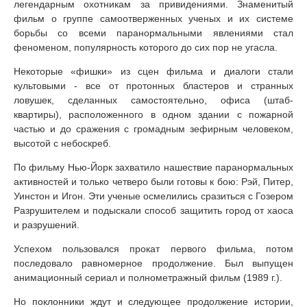
легендарным охотникам за привидениями. Знаменитый
фильм о группе самоотверженных ученых и их системе
борьбы со всеми паранормальными явлениями стал
феноменом, популярность которого до сих пор не угасла.
Некоторые «фишки» из сцен фильма и диалоги стали
культовыми - все от протонных бластеров и странных
ловушек, сделанных самостоятельно, офиса (штаб-
квартиры), расположенного в одном здании с пожарной
частью и до сражения с громадным зефирным человеком,
высотой с небоскреб.
По фильму Нью-Йорк захватило нашествие паранормальных
активностей и только четверо были готовы к бою: Рэй, Питер,
Уинстон и Игон. Эти ученые осмелились сразиться с Гозером
Разрушителем и подыскали способ защитить город от хаоса
и разрушений.
Успехом пользовался прокат первого фильма, потом
последовало равномерное продолжение. Был выпущен
анимационный сериал и полнометражный фильм (1989 г.).
Но поклонники ждут и следующее продолжение истории,