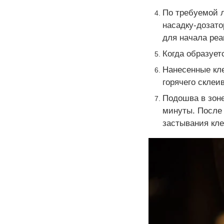
По требуемой л
насадку-дозато
для начала ре
Когда образует
Нанесенные кл
горячего склеи
Подошва в зоне
минуты. После 
застывания кле