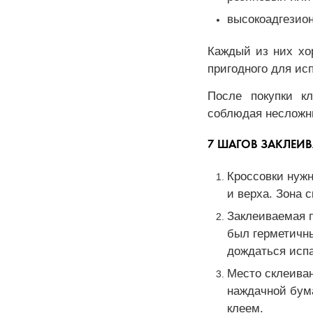
высокоадгезион
Каждый из них хор
пригодного для ис
После покупки кл
соблюдая несложн
7 ШАГОВ ЗАКЛЕ
Кроссовки нужн
и верха. Зона 
Заклеиваемая п
был герметичн
дождаться испа
Место склеива
наждачной бум
клеем.