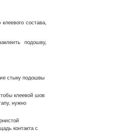
 клеевого состава,
заклеить подошву,
ание стыку подошвы
чтобы клеевой шов
апу, нужно
ернистой
адь контакта с