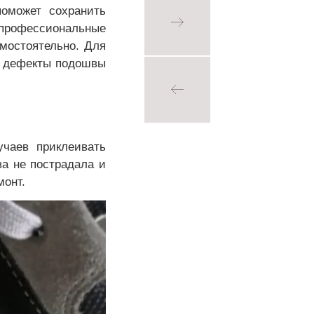
поможет сохранить
 профессиональные
амостоятельно. Для
ть дефекты подошвы
учаев приклеивать
ва не пострадала и
монт.