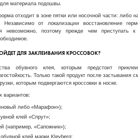
 для материала подошвы.
форма отходит в зоне пятки или носочной части: либо на
. Независимо от локализации восстановление герм
ея невозможно, поэтому прежде чем приступать к 
еобходимое.
ОЙДЕТ ДЛЯ ЗАКЛЕИВАНИЯ КРОССОВОК?
ства обувного клея, которым предстоит прикле
агостойкость. Только такой продукт после застывания 
грузки, которым подвергаются кроссовки в носке.
х вариантов:
иновый либо «Марафон»);
увной клей «Спрут»;
й (например, «Сапожник»);
обувной клей марки Kleyberg;