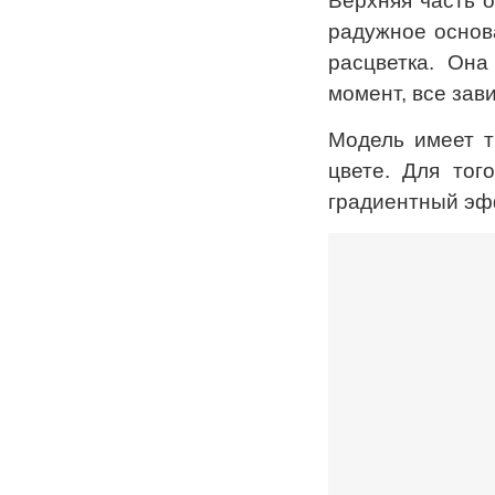
Верхняя часть 
радужное основа
расцветка. Она
момент, все зави
Модель имеет т
цвете. Для тог
градиентный эф