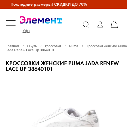
Последние размеры! СКИДКИ ДО 70%
Уфа
Главная
/
Обувь
/
кроссовки
/
Puma
/
Кроссовки женские Puma
Jada Renew Lace Up 38640101
КРОССОВКИ ЖЕНСКИЕ PUMA JADA RENEW
LACE UP 38640101