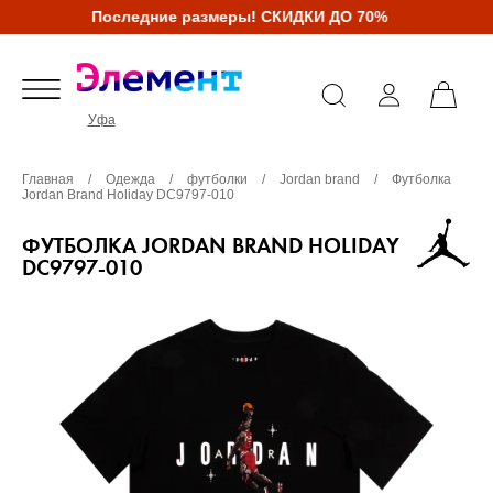
Последние размеры! СКИДКИ ДО 70%
Уфа
Главная
/
Одежда
/
футболки
/
Jordan brand
/
Футболка
Jordan Brand Holiday DC9797-010
ФУТБОЛКА JORDAN BRAND HOLIDAY
DC9797-010