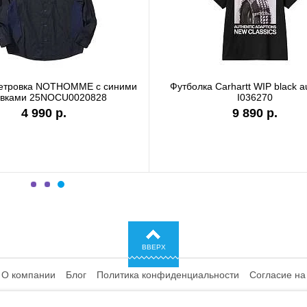
 white I036244
Футболка Carhartt WIP garment dyed
I036185
.
9 890 р.
ВВЕРХ
О компании
Блог
Политика конфиденциальности
Согласие на