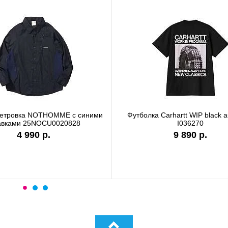
ветровка NOTHOMME с синими
Футболка Carhartt WIP black a
авками 25NOCU0020828
I036270
4 990 р.
9 890 р.