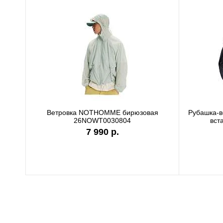
Ветровка NOTHOMME бирюзовая
Рубашка-
26NOWT0030804
вст
7 990 р.