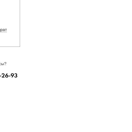
врат
сы?
-26-93