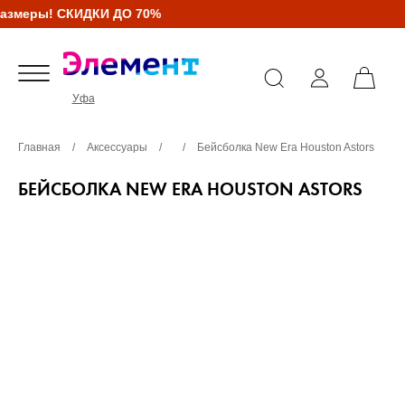
азмеры! СКИДКИ ДО 70%
Уфа
Главная
/
Аксессуары
/
/
Бейсболка New Era Houston Astors
БЕЙСБОЛКА NEW ERA HOUSTON ASTORS