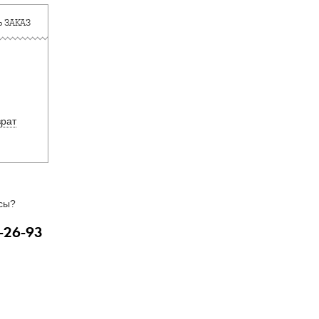
 ЗАКАЗ
врат
сы?
-26-93