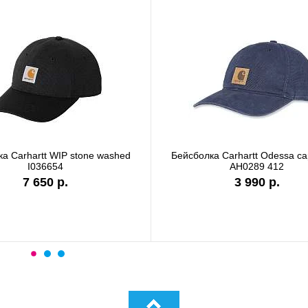
а Carhartt WIP stone washed
Бейсболка Carhartt Odessa c
I036654
AH0289 412
7 650 р.
3 990 р.