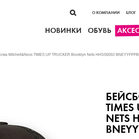
О КОМПАНИИ
БЛОГ
НОВИНКИ
ОБУВЬ
АКСЕ
олка Mitchell&Ness TIMES UP TRUCKER Brooklyn Nets HHSS6002-BNEYYPPP
БЕЙСБ
TIMES
NETS 
BNEYY