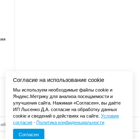
NMORE BALL с
Бейсболка Carh
195 001
сеткой синий/о
4
Согласие на использование cookie
Мы используем необходимые файлы cookie и
Яндекс.Метрику для анализа посещаемости и
улучшения сайта. Нажимая «Согласен», вы даёте
ИП Лысенко Д.А. согласие на обработку данных
cookie и сведений о действиях на сайте.
Условия
согласия
·
Политика конфиденциальности
 обработку
© «Элемент». 2013-2026 Все права защищены.
Согласен