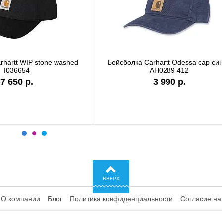
сболка Carhartt WIP I028876 black
Бейсболка Carhartt DU
сеткой черный 101
6 990 р.
4 480 р.
ВВЕРХ
О компании
Блог
Политика конфиденциальности
Согласие на