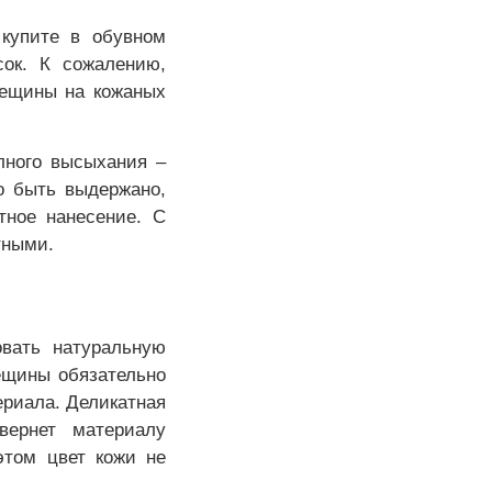
 купите в обувном
сок. К сожалению,
рещины на кожаных
лного высыхания –
о быть выдержано,
тное нанесение. С
тными.
вать натуральную
рещины обязательно
ериала. Деликатная
вернет материалу
этом цвет кожи не