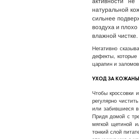
активности не
натуральной кож
сильнее подверж
воздуха и плохо
влажной чистке.
Негативно сказыв
дефекты, которые
царапин и заломов
УХОД ЗА КОЖАН
Чтобы кроссовки и
регулярно чистит
или забившиеся в 
Придя домой с тре
мягкой щетиной и
тонкий слой питат