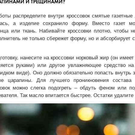
АРАПИНАМИ И ТРЕЩИНАМИ?
боты распределите внутри кроссовок смятые газетные 
ась, а изделие сохранило форму. Вместо газет мо
нца или ткань. Набивайте кроссовки плотно, чтобы н
олнитель не только сбережет форму, но и абсорбирует
готовку, нанесите на кроссовки норковый жир (он имеет
ляется руками) или другое увлажняющее средство на
идком виде). Оно должно обязательно попасть внутрь 
е царапины. Для лучшего проникновения состава 
совок можно слегка подогреть – обдуть феном или по
евателя. Так масло впитается быстрее. Остатки удалите 