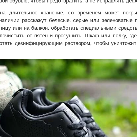
овой обувью, чтобы предотвратить, а не исправлять деф
 на длительное хранение, со временем может покры
наличии расскажут белесые, серые или зеленоватые п
улицу или на балкон, обработать специальными средст
очистить от пятен и просушить. Шкаф или полку, где
отать дезинфицирующим раствором, чтобы уничтожит