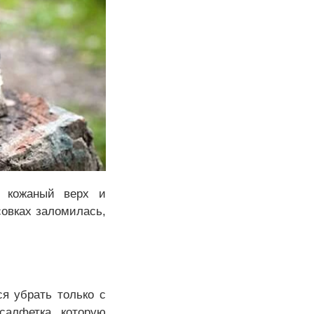
– кожаный верх и
совках заломилась,
я убрать только с
салфетка, которую