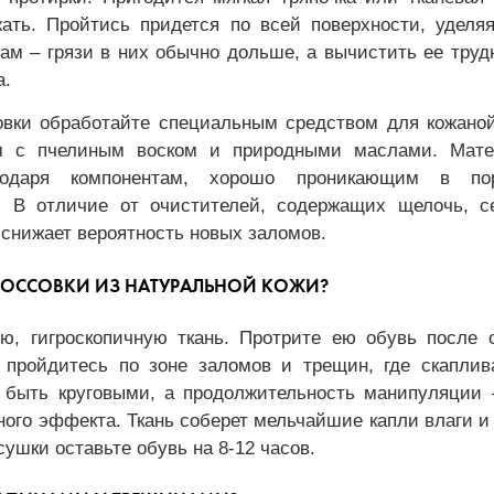
ать. Пройтись придется по всей поверхности, уделя
м – грязи в них обычно дольше, а вычистить ее трудн
а.
вки обработайте специальным средством для кожаной
 с пчелиным воском и природными маслами. Мате
агодаря компонентам, хорошо проникающим в пор
. В отличие от очистителей, содержащих щелочь, 
 снижает вероятность новых заломов.
РОССОВКИ ИЗ НАТУРАЛЬНОЙ КОЖИ?
ую, гигроскопичную ткань. Протрите ею обувь после о
 пройдитесь по зоне заломов и трещин, где скаплива
быть круговыми, а продолжительность манипуляции 
ного эффекта. Ткань соберет мельчайшие капли влаги и
сушки оставьте обувь на 8-12 часов.