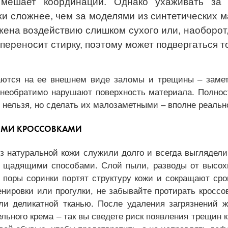
 мешает координации. Однако ухаживать за 
и сложнее, чем за моделями из синтетических 
ена воздействию слишком сухого или, наоборот
 переносит стирку, поэтому может подвергаться т
аются на ее внешнем виде заломы и трещины – заме
 необратимо нарушают поверхность материала. Полнос
 нельзя, но сделать их малозаметными – вполне реальн
ЫМИ КРОССОВКАМИ
з натуральной кожи служили долго и всегда выглядели
ь щадящими способами. Слой пыли, разводы от высо
поры соринки портят структуру кожи и сокращают сро
нировки или прогулки, не забывайте протирать кроссо
ли деликатной тканью. После удаления загрязнений ж
ельного крема – так вы сведете риск появления трещин 