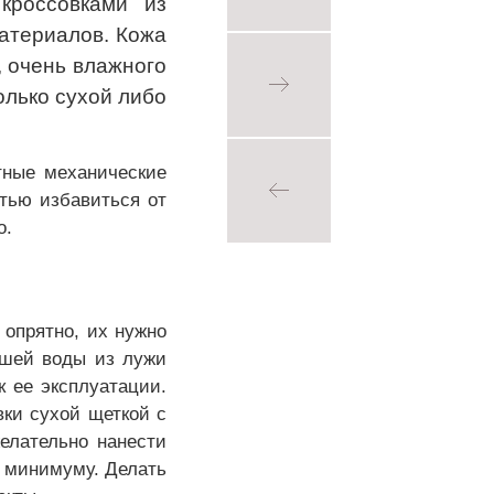
кроссовками из
материалов. Кожа
, очень влажного
олько сухой либо
тные механические
тью избавиться от
о.
 опрятно, их нужно
хшей воды из лужи
к ее эксплуатации.
вки сухой щеткой с
елательно нанести
к минимуму. Делать