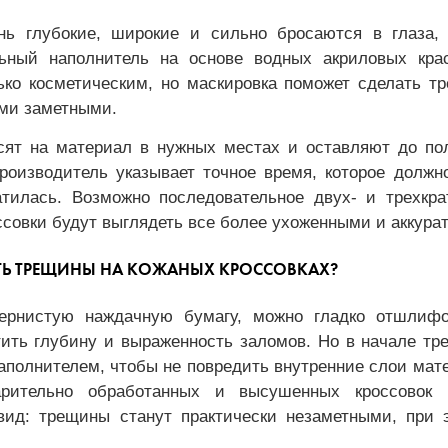
ь глубокие, широкие и сильно бросаются в глаза,
ьный наполнитель на основе водных акриловых кра
ько косметическим, но маскировка поможет сделать т
ими заметными.
сят на материал в нужных местах и оставляют до по
Производитель указывает точное время, которое должн
атилась. Возможно последовательное двух- и трехкра
совки будут выглядеть все более ухоженными и аккура
ТЬ ТРЕЩИНЫ НА КОЖАНЫХ КРОССОВКАХ?
зернистую наждачную бумагу, можно гладко отшлифо
тить глубину и выраженность заломов. Но в начале т
аполнителем, чтобы не повредить внутренние слои мат
рительно обработанных и высушенных кроссовок 
вид: трещины станут практически незаметными, при 