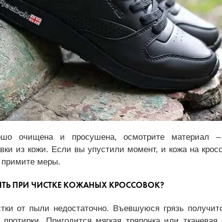
ошо очищена и просушена, осмотрите материал 
вки из кожи. Если вы упустили момент, и кожа на крос
е примите меры.
ТЬ ПРИ ЧИСТКЕ КОЖАНЫХ КРОССОВОК?
стки от пыли недостаточно. Въевшуюся грязь получитс
протирки. Пригодится мягкая тряпочка или тканевая 