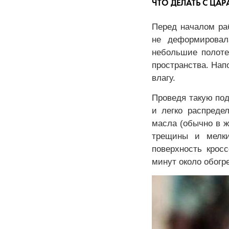
ЧТО ДЕЛАТЬ С Ц
Перед началом ра
не деформировал
небольшие полоте
пространства. Нап
влагу.
Проведя такую под
и легко распреде
масла (обычно в ж
трещины и мелки
поверхность крос
минут около обогр